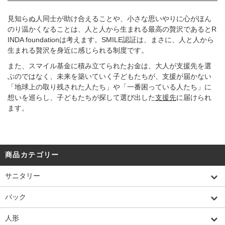
見知らぬ人同士が助け合えることや、小さな思いやりに心がほん
のり温かくなることは、人と人から生まれる最高の贅沢であるとR
INDA foundationは考えます。SMILE認証は、まさに、人と人から
生まれる贅沢を身近に感じられる制度です。
また、スマイル基金に積み立てられたお金は、大人が支援先を選
ぶのではなく、未来を築いていく子どもたちが、支援が届かない
「地球上の取り残された人たち」や「一番困っている人たち」に
想いを巡らし、子どもたちが探して選び出した
支援先
に届けられ
ます。
商品カテゴリー
サニタリー
バック
人形