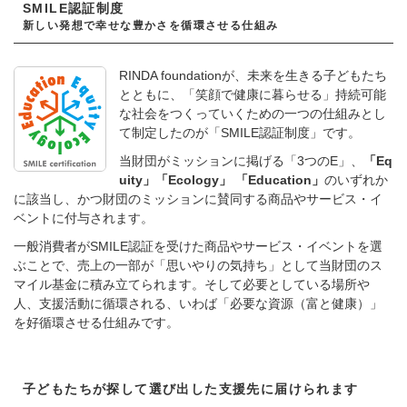
SMILE認証制度
新しい発想で幸せな豊かさを循環させる仕組み
RINDA foundationが、未来を生きる子どもたち
とともに、「笑顔で健康に暮らせる」持続可能
な社会をつくっていくための一つの仕組みとし
て制定したのが「SMILE認証制度」です。
当財団がミッションに掲げる「3つのE」、
「Eq
uity」「Ecology」 「Education」
のいずれか
に該当し、かつ財団のミッションに賛同する商品やサービス・イ
ベントに付与されます。
一般消費者がSMILE認証を受けた商品やサービス・イベントを選
ぶことで、売上の一部が「思いやりの気持ち」として当財団のス
マイル基金に積み立てられます。そして必要としている場所や
人、支援活動に循環される、いわば「必要な資源（富と健康）」
を好循環させる仕組みです。
子どもたちが探して選び出した支援先に届けられます