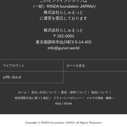
このオンラインショップは
（一財）RINDA foundation JAPANが
株式会社らしゅえっと
に運営を委託しております
株式会社らしゅえっと
〒182-0002
東京都調布市仙川町3-5-14-402
info@gururi.world
マイアカウント
カートを見る
お問い合わせ
ホーム
/
支払い方法について
/
配送・送料について
/
返品について
/
特定商取引法に基づく表記
/
プライバシーポリシー
/
メルマガ登録・解除
/
RSS
/
ATOM
Copyright © RINDA foundation JAPAN. All Rights Reserved.