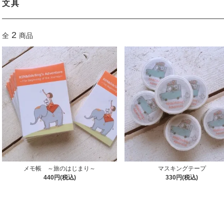
文具
2
全
商品
メモ帳 ～旅のはじまり～
マスキングテープ
440円(税込)
330円(税込)